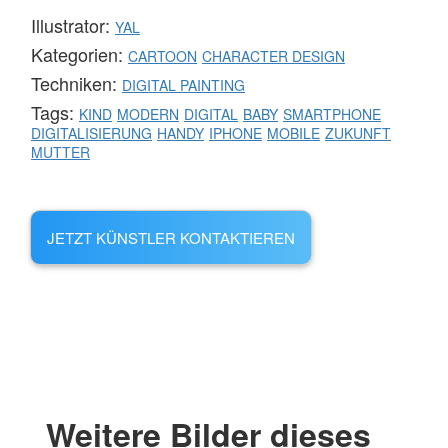
Illustrator:
YAL
Kategorien:
CARTOON
CHARACTER DESIGN
Techniken:
DIGITAL PAINTING
Tags:
KIND
MODERN
DIGITAL
BABY
SMARTPHONE
DIGITALISIERUNG
HANDY
IPHONE
MOBILE
ZUKUNFT
MUTTER
JETZT KÜNSTLER KONTAKTIEREN
Weitere Bilder dieses