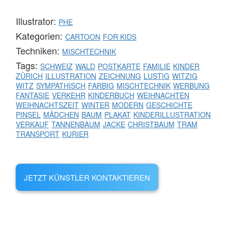
Illustrator:
PHE
Kategorien:
CARTOON
FOR KIDS
Techniken:
MISCHTECHNIK
Tags:
SCHWEIZ
WALD
POSTKARTE
FAMILIE
KINDER
ZÜRICH
ILLUSTRATION
ZEICHNUNG
LUSTIG
WITZIG
WITZ
SYMPATHISCH
FARBIG
MISCHTECHNIK
WERBUNG
FANTASIE
VERKEHR
KINDERBUCH
WEIHNACHTEN
WEIHNACHTSZEIT
WINTER
MODERN
GESCHICHTE
PINSEL
MÄDCHEN
BAUM
PLAKAT
KINDERILLUSTRATION
VERKAUF
TANNENBAUM
JACKE
CHRISTBAUM
TRAM
TRANSPORT
KURIER
JETZT KÜNSTLER KONTAKTIEREN