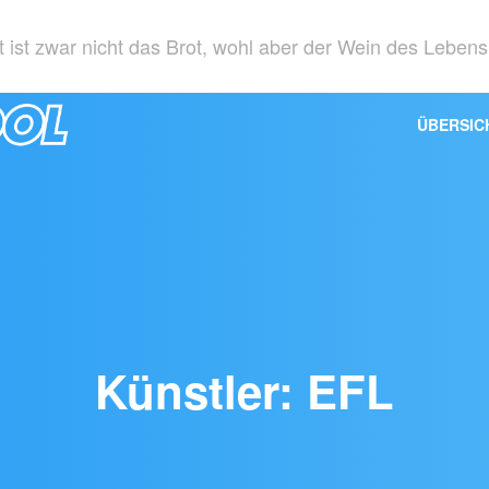
 ist zwar nicht das Brot, wohl aber der Wein des Leben
ÜBERSIC
Künstler: EFL