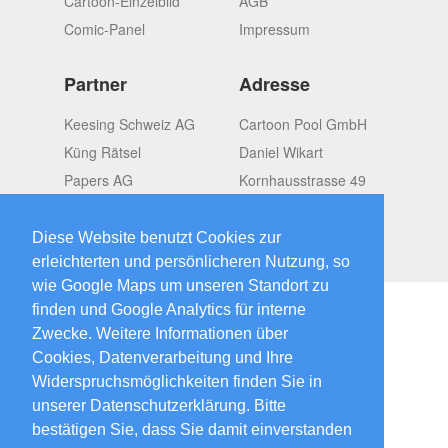
Cartoon-Einzelbild
AGB
Comic-Panel
Impressum
Partner
Adresse
Keesing Schweiz AG
Cartoon Pool GmbH
Küng Rätsel
Daniel Wikart
Papers AG
Kornhausstrasse 49
OMGroup
CH-8037 Zürich
Switzerland
Diese Website benutzt Cookies zur
erleichterten und persönlicheren Nutzung, so
wie Google Maps um unseren Standort zu
finden und Google Analytics für interne
Zwecke. Weitere Informationen über
Cookies, Datenverarbeitung und Ihre
2026 © CartoonPool
created by
Widerspruchsmöglichkeiten finden Sie in
Papers.ch
unserer Datenschutzerklärung. Bitte
bestätigen Sie, dass Sie damit einverstanden