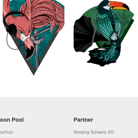
toon Pool
Partner
schutz
Keesing Schweiz AG