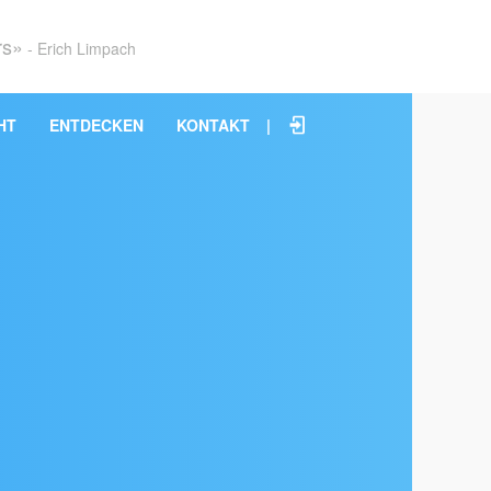
rs»
- Erich Limpach
HT
ENTDECKEN
KONTAKT
|