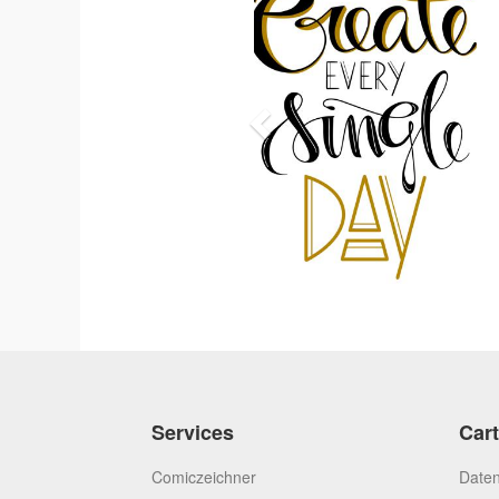
Services
Car
Comiczeichner
Daten