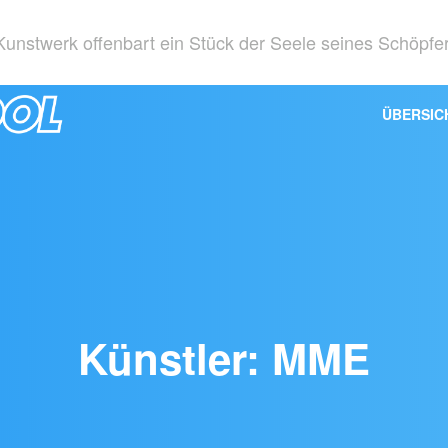
unstwerk offenbart ein Stück der Seele seines Schöpfe
ÜBERSIC
Künstler: MME