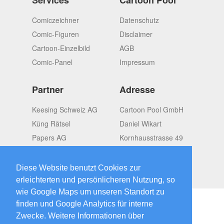
Comiczeichner
Datenschutz
Comic-Figuren
Disclaimer
Cartoon-Einzelbild
AGB
Comic-Panel
Impressum
Partner
Adresse
Keesing Schweiz AG
Cartoon Pool GmbH
Küng Rätsel
Daniel Wikart
Papers AG
Kornhausstrasse 49
OMGroup
CH-8037 Zürich
Switzerland
Diese Website benutzt Cookies zur
erleichterten und persönlicheren Nutzung, so
wie Google Maps um unseren Standort zu
finden und Google Analytics für interne
Zwecke. Weitere Informationen über