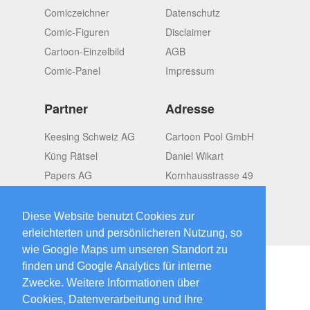
Comiczeichner
Datenschutz
Comic-Figuren
Disclaimer
Cartoon-Einzelbild
AGB
Comic-Panel
Impressum
Partner
Adresse
Keesing Schweiz AG
Cartoon Pool GmbH
Küng Rätsel
Daniel Wikart
Papers AG
Kornhausstrasse 49
OMGroup
CH-8037 Zürich
Switzerland
Diese Website benutzt Cookies zur
erleichterten und persönlicheren Nutzung, so
wie Google Maps um unseren Standort zu
finden und Google Analytics für interne
Zwecke. Weitere Informationen über
Cookies, Datenverarbeitung und Ihre