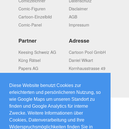
Comiczeichner
Datenschutz
Comic-Figuren
Disclaimer
Cartoon-Einzelbild
AGB
Comic-Panel
Impressum
Partner
Adresse
Keesing Schweiz AG
Cartoon Pool GmbH
Küng Rätsel
Daniel Wikart
Papers AG
Kornhausstrasse 49
OMGroup
CH-8037 Zürich
Switzerland
Diese Website benutzt Cookies zur
erleichterten und persönlicheren Nutzung, so
wie Google Maps um unseren Standort zu
finden und Google Analytics für interne
Zwecke. Weitere Informationen über
Cookies, Datenverarbeitung und Ihre
2026 © CartoonPool
created by
Widerspruchsmöglichkeiten finden Sie in