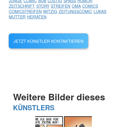
JUNGE
COMIC
BUB
LUSTIG
SPASS
HUMOR
ZEITSCHRIFT
STORY
STREIFEN
OMA
COMICS
COMICSTREIFEN
WITZIG
ZEITUNGSCOMIC
LUKAS
MUTTER
HEIRATEN
JETZT KÜNSTLER KONTAKTIEREN
Weitere Bilder dieses
KÜNSTLERS