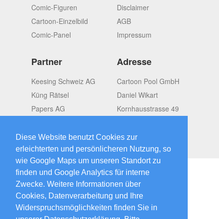
Comic-Figuren
Disclaimer
Cartoon-Einzelbild
AGB
Comic-Panel
Impressum
Partner
Adresse
Keesing Schweiz AG
Cartoon Pool GmbH
Küng Rätsel
Daniel Wikart
Papers AG
Kornhausstrasse 49
OMGroup
CH-8037 Zürich
Switzerland
Diese Website benutzt Cookies zur
erleichterten und persönlicheren Nutzung, so
wie Google Maps um unseren Standort zu
finden und Google Analytics für interne
Zwecke. Weitere Informationen über
Cookies, Datenverarbeitung und Ihre
2026 © CartoonPool
created by
Widerspruchsmöglichkeiten finden Sie in
Papers.ch