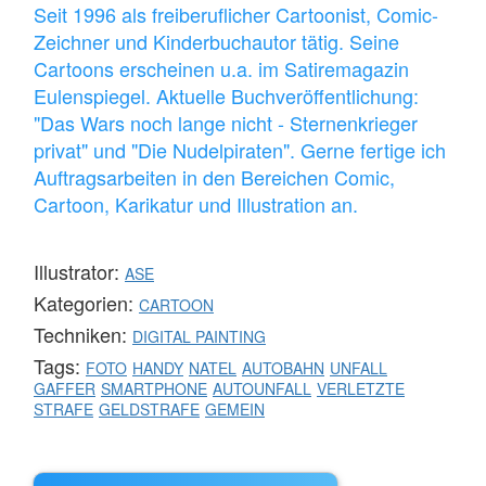
Seit 1996 als freiberuflicher Cartoonist, Comic-
Zeichner und Kinderbuchautor tätig. Seine
Cartoons erscheinen u.a. im Satiremagazin
Eulenspiegel. Aktuelle Buchveröffentlichung:
"Das Wars noch lange nicht - Sternenkrieger
privat" und "Die Nudelpiraten". Gerne fertige ich
Auftragsarbeiten in den Bereichen Comic,
Cartoon, Karikatur und Illustration an.
Illustrator:
ASE
Kategorien:
CARTOON
Techniken:
DIGITAL PAINTING
Tags:
FOTO
HANDY
NATEL
AUTOBAHN
UNFALL
GAFFER
SMARTPHONE
AUTOUNFALL
VERLETZTE
STRAFE
GELDSTRAFE
GEMEIN