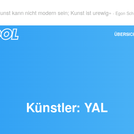
unst kann nicht modern sein; Kunst ist urewig»
- Egon Sch
ÜBERSIC
Künstler: YAL