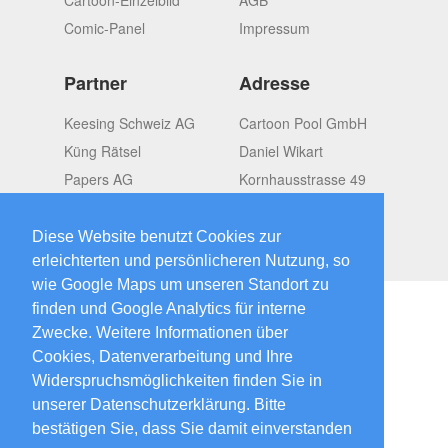
Comic-Panel
Impressum
Partner
Adresse
Keesing Schweiz AG
Cartoon Pool GmbH
Küng Rätsel
Daniel Wikart
Papers AG
Kornhausstrasse 49
OMGroup
CH-8037 Zürich
Switzerland
Diese Website benutzt Cookies zur
erleichterten und persönlicheren Nutzung, so
wie Google Maps um unseren Standort zu
finden und Google Analytics für interne
Zwecke. Weitere Informationen über
Cookies, Datenverarbeitung und Ihre
2026 © CartoonPool
created by
Widerspruchsmöglichkeiten finden Sie in
Papers.ch
unserer Datenschutzerklärung. Bitte
bestätigen Sie, dass Sie damit einverstanden