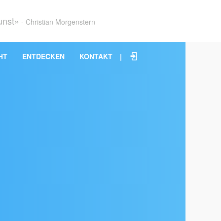
unst»
- Christian Morgenstern
HT
ENTDECKEN
KONTAKT
|