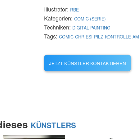
Illustrator:
RBE
Kategorien:
COMIC (SERIE)
Techniken:
DIGITAL PAINTING
Tags:
COMIC
CHRIESI
PILZ
KONTROLLE
AM
JETZT KÜNSTLER KONTAKTIEREN
 dieses
KÜNSTLERS