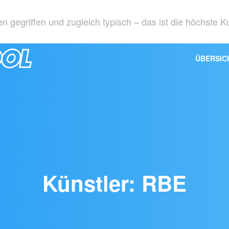
 gegriffen und zugleich typisch – das ist die höchste K
ÜBERSIC
Künstler: RBE