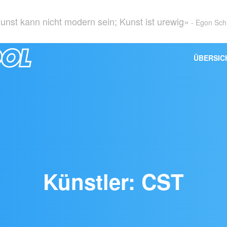
unst kann nicht modern sein; Kunst ist urewig»
- Egon Sch
ÜBERSIC
Künstler: CST