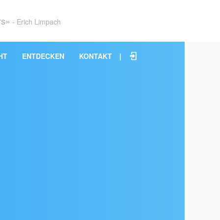
rs»
- Erich Limpach
HT
ENTDECKEN
KONTAKT
|