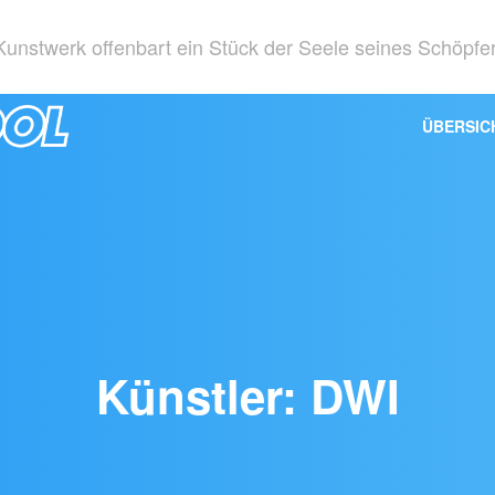
unstwerk offenbart ein Stück der Seele seines Schöpfe
ÜBERSIC
Künstler: DWI