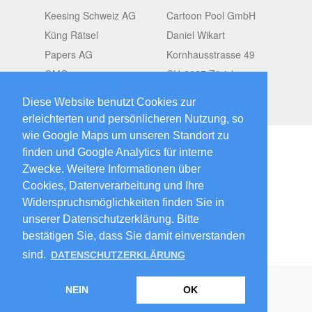
Keesing Schweiz AG
Cartoon Pool GmbH
Küng Rätsel
Daniel Wikart
Papers AG
Kornhausstrasse 49
OMGroup
CH-8037 Zürich
Switzerland
Diese Website benutzt Cookies zur
erleichterten und persönlicheren Nutzung, so
wie Google Maps um unseren Standort zu
finden und Google Analytics für interne
Zwecke. Weitere Informationen über
Cookies, Datenverarbeitung und Ihre
2026 © CartoonPool
created by
Widerspruchsmöglichkeiten finden Sie in
Papers.ch
unserer Datenschutzerklärung. Bitte
bestätigen Sie, dass Sie damit einverstanden
sind.
DATENSCHUTZERKLÄRUNG
NEIN
OK